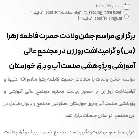
دسامبر 29, 2024
[rt_reading_time label="زمان مطالعه:" postfix="دقیقه"
postfix_singular="دقیقه"]
برگزاری مراسم جشن ولادت حضرت فاطمه زهرا
(س) و گرامیداشت روز زن در مجتمع عالی
آموزشی و پژوهشی صنعت آب و برق خوزستان
مراسم جشن ولادت با سعادت حضرت فاطمه زهرا سلام الله علیها و
گرامیداشت روز زن با حضور ریاست محترم مجتمع عالی آموزشی و
پژوهشی صنعت آب و برق خوزستان، معاونین مجتمع و بانوان شاغل در
این مجتمع، در سالن جلسات برگزار شد.
در این مراسم، مهدی هودگر، ریاست مجتمع، ضمن تبریک و گرامیداشت