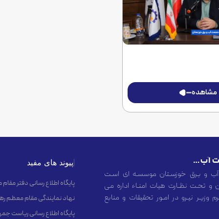
مشاهده
مجتمع عالی آموزشی و پژوهشی صنعت آب و برق خوزستان
پیوند های مفید
آب و بـرق خوزسـتان موسسـه ای اسـت
پایگاه اطلاع رسانی دفتر مقام
 و تحـت نظـارت هیات امنـاء اداره می
 وزیـر نیـرو در امـور تحقیقات و منابع
نهاد نمایندگی مقام معظم رهب
پایگاه اطلاع رسانی ریاست جم