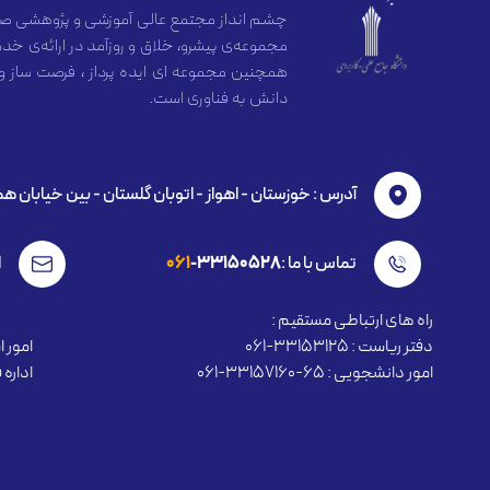
چشم انداز مجتمع عالی آموزشی و پژوهشی صن
مجموعه‌ی پیشرو، خلاق و روزآمد در ارائه‌ی
همچنین مجموعه ای ایده پرداز ، فرصت ساز و
دانش به فناوری است.
آدرس : خوزستان - اهواز - اتوبان گلستان - بين خیابان ه
تماس با ما :
-33150528
061
ا
راه های ارتباطی مستقیم :
دفتر ریاست : 33153125-061
امور استخ
امور دانشجویی : 65-33157160-061
اداره فنا