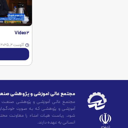
Video 2
آگوست 2, 2025
مجتمـع عالـی آموزشـی و پژوهشـی صنعـت 
آموزشـی و پژوهشـی کـه بـه صـورت خودگـردان
شـود. ریاسـت هیـات امنـاء را معاونـت محتـرم
انسـانی به عهده دارند.