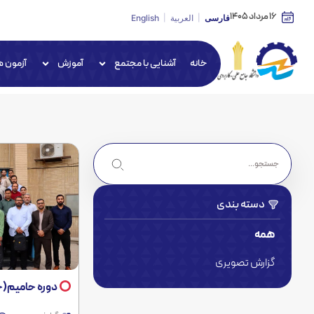
16 مرداد 1405
فارسی
العربية
English
خانه
آشنایی با مجتمع
آموزش
آزمون ه
دسته بندی
همه
گزارش تصویری
دوره حامیم(حلقه های میانی) توانمندساز