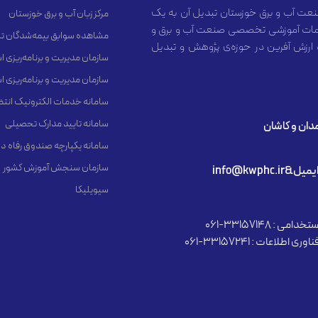
عت آب و برق خوزستان تبدیل آن به یک
مرکز زبان آب و برق خوزستان
 خدمات آموزشی تخصصی صنعت آب و برق و
مشاهده سوابق بیمه‌شدگان تا
 ارزش آفرین در حوزه‌ی پژوهش و تبدیل
سازمان مدیریت و برنامه‌ریزی 
سازمان مدیریت و برنامه‌ریزی 
سامانه خدمات الکترونیک انت
سامانه تایید مدارک تحصیلی
مدان و کاشان
سامانه یکپارچه صندوق رفاه د
سازمان سنجش آموزش کشور
یمیل&info@kwphc.ir
سیویلیکا
دامی : 33157148-061
وری اطلاعات : 33157241-061