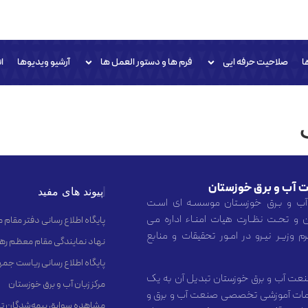
ا
صلاحیت حرفه ایی
فرم ها و دستور العمل ها
آرشیو ویدیوها
ا
 آب و برق خوزستان
پیوند های مفید
آب و بـرق خوزسـتان موسسـه ای اسـت
 و تحـت نظـارت هیات امنـاء اداره می
پایگاه اطلاع رسانی دفتر مقام
 وزیـر نیـرو در امـور تحقیقات و منابع
نهاد نمایندگی مقام معظم رهب
پایگاه اطلاع رسانی ریاست جم
عت آب و برق خوزستان تبدیل آن به یک
مرکز زبان آب و برق خوزستان
 خدمات آموزشی تخصصی صنعت آب و برق و
مشاهده سوابق بیمه‌شدگان تا