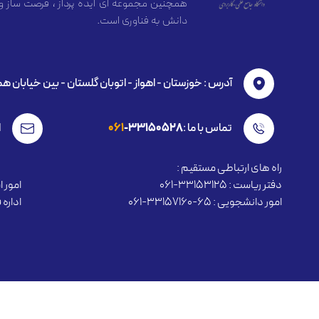
همچنین مجموعه ای ایده پرداز ، فرصت ساز و
دانش به فناوری است.
آدرس : خوزستان - اهواز - اتوبان گلستان - بين خیابان ه
تماس با ما :
-33150528
061
ا
راه های ارتباطی مستقیم :
دفتر ریاست : 33153125-061
امور استخ
امور دانشجویی : 65-33157160-061
اداره فنا