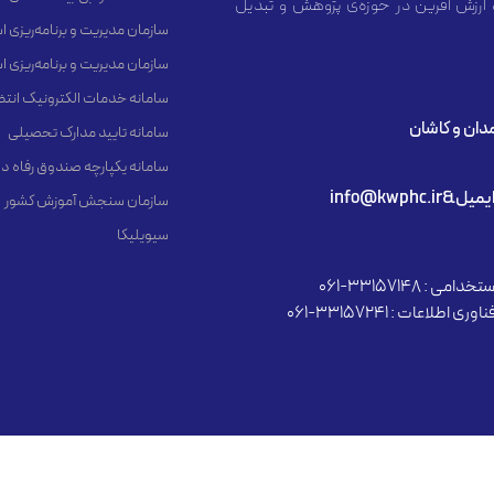
 ارزش آفرین در حوزه‌ی پژوهش و تبدیل
سازمان مدیریت و برنامه‌ریزی 
سازمان مدیریت و برنامه‌ریزی 
سامانه خدمات الکترونیک انت
مدان و کاشان
سامانه تایید مدارک تحصیلی
سامانه یکپارچه صندوق رفاه د
یمیل&info@kwphc.ir
سازمان سنجش آموزش کشور
سیویلیکا
دامی : 33157148-061
وری اطلاعات : 33157241-061