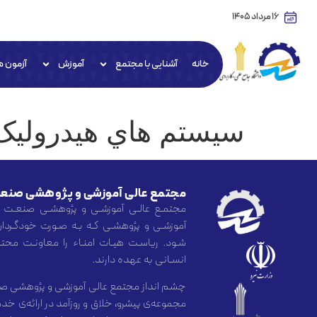
16 مرداد 1405
خانه
آشنایی با مجتمع
آموزش
آزمون ه
سيستم هاي هيدروليک
مجتمع عالی آموزشی و پژوهشی صنعت
مجتمـع عالـی آموزشـی و پژوهشـی صنعـت 
آموزشـی و پژوهشـی کـه بـه صـورت خودگـردان
شـود. ریاسـت هیـات امنـاء را معاونـت محتـرم
انسـانی به عهده دارند.
چشم انداز مجتمع عالی آموزشی و پژوهشی صن
مجموعه‌ی پیشرو، خلاق و روزآمد در ارائه‌ی