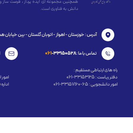
همچنین مجموعه ای ایده پرداز ، فرصت ساز و
دانش به فناوری است.
آدرس : خوزستان - اهواز - اتوبان گلستان - بين خیابان ه
تماس با ما :
-33150528
061
ا
راه های ارتباطی مستقیم :
دفتر ریاست : 33153125-061
امور استخ
امور دانشجویی : 65-33157160-061
اداره فنا