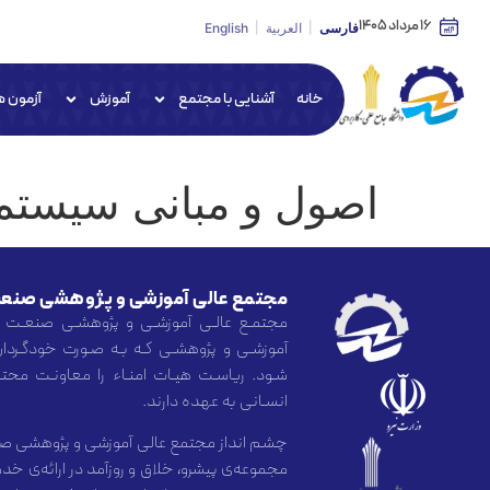
16 مرداد 1405
فارسی
العربية
English
خانه
آشنایی با مجتمع
آموزش
آزمون ه
اصول و مبانی سیستم‌
مجتمع عالی آموزشی و پژوهشی صنعت
مجتمـع عالـی آموزشـی و پژوهشـی صنعـت 
آموزشـی و پژوهشـی کـه بـه صـورت خودگـردان
شـود. ریاسـت هیـات امنـاء را معاونـت محتـرم
انسـانی به عهده دارند.
چشم انداز مجتمع عالی آموزشی و پژوهشی صن
مجموعه‌ی پیشرو، خلاق و روزآمد در ارائه‌ی