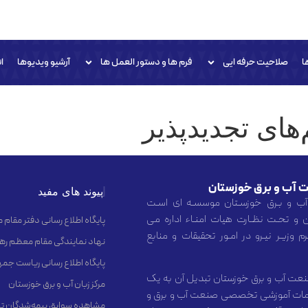
ا
صلاحیت حرفه ایی
فرم ها و دستور العمل ها
آرشیو ویدیوها
ا
های تجدیدپذیر
 آب و برق خوزستان
پیوند های مفید
آب و بـرق خوزسـتان موسسـه ای اسـت
 و تحـت نظـارت هیات امنـاء اداره می
پایگاه اطلاع رسانی دفتر مقام
 وزیـر نیـرو در امـور تحقیقات و منابع
نهاد نمایندگی مقام معظم رهب
پایگاه اطلاع رسانی ریاست جم
عت آب و برق خوزستان تبدیل آن به یک
مرکز زبان آب و برق خوزستان
 خدمات آموزشی تخصصی صنعت آب و برق و
مشاهده سوابق بیمه‌شدگان تا