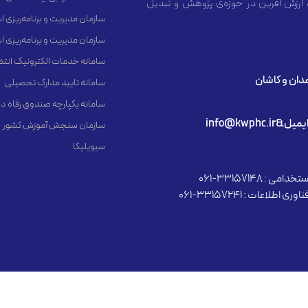
 ارزش آفرین در حوزه‌ی پژوهش و تبدیل
سازمان مدیریت و برنامه‌ریزی 
سازمان مدیریت و برنامه‌ریزی 
سامانه خدمات الکترونیک انت
مدان و کاشان
سامانه تایید مدارک تحصیلی
سامانه یکپارچه صندوق رفاه د
یمیل&info@kwphc.ir
سازمان سنجش آموزش کشور
سیویلیکا
دامی : 33157148-061
وری اطلاعات : 33157241-061