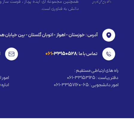
همچنین مجموعه ای ایده پرداز ، فرصت ساز و
دانش به فناوری است.
آدرس : خوزستان - اهواز - اتوبان گلستان - بين خیابان ه
تماس با ما :
-33150528
061
ا
راه های ارتباطی مستقیم :
دفتر ریاست : 33153125-061
امور استخ
امور دانشجویی : 65-33157160-061
اداره فنا