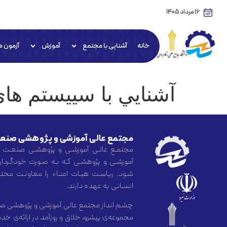
16 مرداد 1405
خانه
آشنایی با مجتمع
آموزش
آزمون ه
آشنايي با سييستم ها
مجتمع عالی آموزشی و پژوهشی صنعت
مجتمـع عالـی آموزشـی و پژوهشـی صنعـت 
آموزشـی و پژوهشـی کـه بـه صـورت خودگـردان
شـود. ریاسـت هیـات امنـاء را معاونـت محتـرم
انسـانی به عهده دارند.
چشم انداز مجتمع عالی آموزشی و پژوهشی صن
مجموعه‌ی پیشرو، خلاق و روزآمد در ارائه‌ی