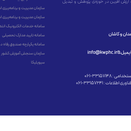
 ارزش آفرین در حوزه‌ی پژوهش و تبدیل
سازمان مدیریت و برنامه‌ریزی 
سازمان مدیریت و برنامه‌ریزی 
سامانه خدمات الکترونیک انت
مدان و کاشان
سامانه تایید مدارک تحصیلی
سامانه یکپارچه صندوق رفاه د
یمیل&info@kwphc.ir
سازمان سنجش آموزش کشور
سیویلیکا
دامی : 33157148-061
وری اطلاعات : 33157241-061