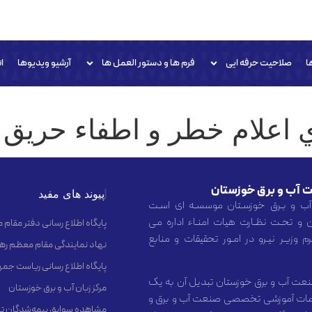
ا
صلاحیت حرفه ایی
فرم ها و دستور العمل ها
آرشیو ویدیوها
ا
ي اعلام خطر و اطفاء حريق
 آب و برق خوزستان
پیوند های مفید
آب و بـرق خوزسـتان موسسـه ای اسـت
 و تحـت نظـارت هیات امنـاء اداره می
پایگاه اطلاع رسانی دفتر مقام
 وزیـر نیـرو در امـور تحقیقات و منابع
نهاد نمایندگی مقام معظم رهب
پایگاه اطلاع رسانی ریاست جم
عت آب و برق خوزستان تبدیل آن به یک
مرکز زبان آب و برق خوزستان
 خدمات آموزشی تخصصی صنعت آب و برق و
مشاهده سوابق بیمه‌شدگان تا